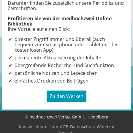
Darunter finden Sie zusätzlich unsere Periodika und
Zeitschriften.
Profitieren Sie von der medhochzwei Online-
Bibliothek
Ihre Vorteile auf einen Blick:
✔
direkter Zugriff immer und überall (auch
bequem vom Smartphone oder Tablet mit der
kostenlosen App)
✔
permanente Aktualisierung der Inhalte
✔
übergreifende Recherche- und Suchfunktion
✔
persönliche Notizen und Lesezeichen
✔
einfaches Drucken von Beiträgen
Zu den Werken
© medhochzwei Verlag GmbH, Heidelberg
Kontakt
Impressum
AGB
Datenschutz
Widerruf
Über uns